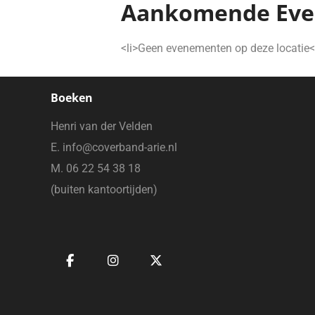
Aankomende Ev
<li>Geen evenementen op deze locatie<
Boeken
Henri van der Velden
E. info@coverband-arie.nl
M. 06 22 54 38 18
(buiten kantoortijden)